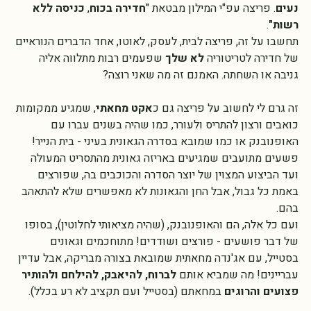
בפריצה יש משהו 
בוטה, אגרסיבי, כוחני
 ולרוב גם 
שלילי ולא 
נעים
. פריצה עפ"י המילון מבטאת "
חדירה בכוח
, 
כניסה ללא 
רשות"
.  
תחשבו על זה, פריצה לבית, לעסק, לאוטו, אחד הדברים הנוראיים 
של חדירה לטריטוריה 
לא שלך 
שפעמים רבות מתלווה אליה 
גניבה או השחתה. האמנם זה מה שאני רוצה? 
זה גרם לי לחשוב על פריצה גם כ
אקט מחאתי
, שמגיע ממקומות 
כואבים ורצון להתריס ולעורר, כמו שהיה בשנים עברו עם 
האופנובנק או כמו שמובא בסדרה הגאונית בעיני - בית הנייר!  
פשעים מתועבים שמגיעים באריזה גאונית מהתסריט המעולה 
ועד הביצוע המצוין של יוצר הסדרה והכוכבים בה, שפורצים 
באמת כל גבול, אבל החן והגאונות לא מאפשרים שלא להתאהב 
בהם. 
ועם כל אלה, הם והאופנובנק, (שהיה מציאותי לחלוטין), בסופו 
של דבר פושעים - פורצים ושודדים! מתוחכמים וגאונים 
בסטייל, עם אג'נדה מחאתית שמובאת בצורה מבריקה, אבל עדיין 
עבריינים! מה שמביא אותם 
לברוח, להיאבק, להילחם ולהותיר 
פצועים והרוגים 
במחאתם (בסטייל ועם תקציב לא רע בכלל). 