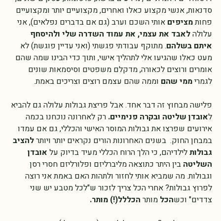
וירטואליים ו"אמיתיים", מידעים ברשת, פרסומות, עסקים שונים, 
סדנאות, אנשי מקצוע כאלו ואחרים, מקצועיים יותר ומקצועיים 
פחות 
מציפים 
אותי השכם וערב (גם אם בדברים נפלאים), אני 
עלולה 
לאבד את עצמי, את עמוד השדרה שלי ולהיסחף 
איתם בשלהם
. מתוקף עבודתי פגשתי (ואני עדיין פוגשת) לא 
מעט כאלו שהגיעו אלי לתהליך אישי, ותוך כדי הבינו שמה שהם 
אומרים ורוצים לכאורה, מדקלם משפטים וסיסמאות שונים 
לגמרי 
ממי שהם
 וממה שהם עצמם רוצים וצריכים באמת. 
פלישה מבחוץ זה דבר אחד. אבל פריצת גבולות עלולה גם להביא 
ל
אובדן שליטה ובקרה פנימיים. 
רק לאחרונה נוכחנו בכמה 
אירועים שפרצו את גבולות המוסר האישי והכללי, גם אם עמדו 
במבחן החוק.  בשנים האחרונות הורים נקראים יותר ויותר 
להציב 
גבולות 
לילדיהם, כי הלך הרוח הכללי מעיד בדיוק על 
אובדן 
השליטה 
בין היתר כתוצאה מליברליזם ופלורליזם חסרי רסן 
וגבולות. מה שמביא אותי לחזור ולתהות האם באמת אני רוצה 
לפרוץ גבולות? אחרי הכל צריך לזכור ש"לכל מטבע יש שני 
צדדים" וכש
הכל 
מותר 
הכללל(!) מותר.