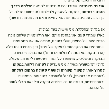
אני מאמינה ש
כולם רוצים ויכולים להצליח. 
כל אחד במושגי 
ההצלחה הסובייקטיביים לו. 
אני גם מאמינה  
שרובנו
היו מעדיפים להגיע ל
הצלחה בדרך 
מהנה בבסיסה, 
במקום להיאבק ולהילחם (זה פשוט מכלה כל 
כך הרבה אנרגיה בעוד שההנאה מייצרת אנרגיה נוספת, חדשה).
אז בגדול ובהכללה, אני אישית בעד גבולות. 
כאלו שמידי פעם אני בוחנת אותם ואת הרלוונטיות שלהם נוכח 
הדינאמיות של החיים, ושלי בתוכם, מסירה אט אט מחסומים 
שחוסמים את התקדמותי (בעיקר של פחד) וכך מרחיבה ומגדילה 
(או מחזקת ומאבטחת "גבולות אדומים") את גבולותיי בצורה 
מבוקרת ובשליטה, שישמרו עלי מחד ויאפשרו לי מרחב פעולה 
גדול יותר משהיה מאידך. אני מעדיפה 
לפתוח 
דלתות 
במקום 
לפרוץ
 אותן, 
לקשור קשרים ולשתף פעולה במקום להלחם
(באחרים או בעצמי), לגדול ולהתרחב במודעות, בנחישות 
ובאסרטיביות, חדורת מטרה, שליטה ובקרה וכל זאת מבלי לוותר 
על ההנאה.  