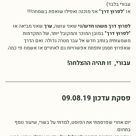
הישג מרשים בעל תרומה משמעותית גדולה ורחבה
 (לרוב לא 
עבורי בלבד)
אז "
לפרוץ דרך"
 אני מוכנה ואפילו שואפת בשמחה!!!
לפרוץ דרך משהו חדש/ני 
שאני עושה, 
ערך 
שאני מביאה או 
"לפרוץ דרך"
 במובן המוכר והמקובל יותר, של התקדמות 
משמעותית בנתיב חדש אל עבר מטרה גדולה. ואם הדרך 
שאפרוץ תסמן ותפתח אפשרויות גם לאחרים אז אשמח פי כמה.
עבורי,  זו תהיה ההצלחה!
פסקת עדכון 09.08.19  
יום אחרי שפרסמתי את הפוסט, למדתי על בשרי, שיעור נוסף  