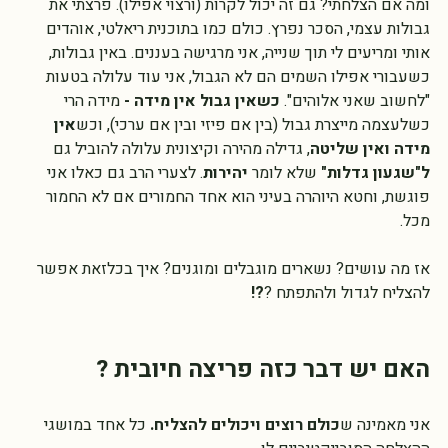
ומה אם הצלחתי? גם זה יכול לקרות (ורצוי אפילו). פרצתי את 
גבולות עצמי, הסכר נפרץ. כולם כמו בתוכנית ריאלטי, אוהדים 
אותי ומריעים לי תוך שנייה, אני מרגישה בעננים. באין גבולות, 
כשעבורי אפילו השמים הם לא הגבול, אני עוד עלולה בטעות 
"לחשוב שאני אלוהים". 
כשאין גבול אין מידה - 
מידה הרי 
כשלעצמה מייצרת גבול (בין אם פיזי ובין אם ערכי), וכש
אין 
מידה ואין שליטה
, גדילה מהירה וקיצונית עלולה להוביל גם 
ל"שגעון גדלות" 
שלא לומר
 יהירות
. לצערי הרב גם כאלו אני 
פוגשת, וחטא היוהרה בעיני הוא אחד החמורים אם לא החמור 
מכל. 
אז מה עושים? נשארים מוגבלים ומוגנים? איך בכלזאת אפשר 
להצליח לגדול ולהתפתח ?
?!
האם יש דבר כזה פריצה חיובית ?