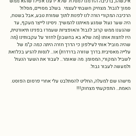
בתחום. 
איכשהו, ברכיבה הזדמנו למסלול שלא ידענו אפילו שהוא ממש 
סמוך לגבול. מצחיק חשבתי לעצמי.  בשלב מסויים, מסלול 
הרכיבה המקורי הורה לנו לפנות לתוך שמורת טבע, אבל בשטח, 
היה שער נעול שמנע מאיתנו להמשיך. ניסינו לייצר מעקף, עד 
שהגענו ממש קרוב לגבול והאופציות שעמדו בפנינו תיאורטית, 
היו לחצות אותו (מה שלא בא בחשבון) לחזור על עקבותינו (מה 
שהיה מוביל אותי לעילפון כי הדרך חזרה היתה כמה ק"מ של 
עלייה מאסיבית בדרך שזורה בדרדרת) או... לנסות להגיע בכלזאת 
לשביל המקורי, המסומן. מה שאומר... לעבור את השער הנעול 
ולמעשה לעבור גבול. 
מישהו שם למעלה, החליט להסתלבט עלי אחרי פרסום הפוסט. 
האמת... התפקעתי מצחוק!!!