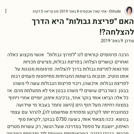
Etitude - אתי קארו אבקסיס
8 באוג׳ 2019
זמן קריאה 5 דקות
האם "פריצת גבולות" היא הדרך
להצלחה?!
עודכן:
9 באוג׳ 2019
הרבה פרסומים קוראים לנו "לפרוץ גבולות".  אנשי מקצוע כאלה 
ואחרים קושרים הצלחה בפריצת גבולות, מציעים תכניות 
וסדנאות לפריצת גבולות בדרך להצלחה. פרסומות מנגנות על 
אותו מוטיב. תגובות ברשתות החברתיות מתייחסות פעמים רבות 
לפריצת גבולות. איכשהו, ריבוי פריצות הגבולות עשה לי משהו 
בבטן. כשדברים עושים לי משהו בבטן אני לא מתעלמת מהם. אז 
כל אלה הביאו אותי בוקר אחד, ברכיבת אימון, יומיים אחרי ריחוף 
במצנח רחיפה מעל חוף הים (הישג נחמד בעבור מי שידועה 
כמחוברת יותר לקרקע ומפחדת שתישמט לה), להרהר עם עצמי 
בנושא. ככה מצאתי אותי, בשעה 0730 בבוקר, לקראת סוף 
האימון, יושבת על ספסל במדרכה שעל הגשר, רק עשרות מטרים 