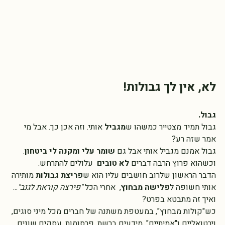
לא, אין לך גבולות!
גבול.
גבול תמיד מצטייר כמשהו ש
מגביל 
אותי. וזה אכן כך. אבל מי 
אמר שזה רע? 
גבול אמנם מגביל אותי אבל גם 
שומר עלי ומקנה לי ביטחון
. 
וכשהוא פרוץ הרבה דברים 
לא טובים 
 עלולים להתרחש. 
הדבר הראשון שלרוב חושבים עליו הוא ש
פריצת גבולות
 מותירה 
אותי חשופה ל
פלישה מבחוץ
,  אחרי הכל 
"פירצה קוראת לגנב"
...  
ואיך זה מתבטא בפרט? 
כש"קולות מבחוץ", במעטפת משתנה של חברים מכל מיני סוגים, 