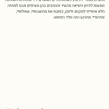
מהבית, בבגדי רכיבה, כשהאופניים נשענים ליד ומכוניות השכונה 
נוסעות לכיוון היציאה מהעיר והנוהגים בהן מעיפים מבט למחזה 
הלא אופייני למקום ולזמן, כותבת את מחשבותיי, שאלותיי, 
והרהוריי. מהרגע הזה נולד הפוסט. 