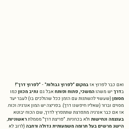
ואם כבר לפרוץ אז 
במקום "לפרוץ גבולות" 
- 
"לפרוץ דרך"!
ב
דרך
 יש משהו 
המשכי, פתוח ופותח
 אבל גם 
נתיב מכוון 
כמו 
מסומן 
(שעשוי להשתנות עם הזמן ככל שהולכים בו) לעבר יעד 
מסוים וברור (שאליו חיפשנו דרך). בפריצה יש המון אנרגיה וכוח. 
אז אם כבר אנרגיה מתפרצת שתתפרץ לדרך, שם הכוח יבוטא 
בעוצמה ונחישות 
ולא בכחניות. "פריצת דרך" מסמלת 
ראשוניות
, 