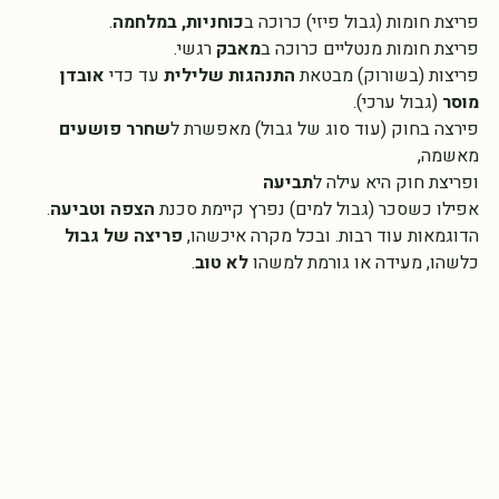
פריצת חומות (גבול פיזי) כרוכה ב
כוחניות, במלחמה
. 
פריצת חומות מנטליים כרוכה ב
מאבק
 רגשי.
פריצות (בשורוק) מבטאת 
התנהגות שלילית 
עד כדי
 אובדן 
מוסר 
(גבול ערכי). 
פירצה בחוק (עוד סוג של גבול) מאפשרת ל
שחרר פושעים
מאשמה, 
ופריצת חוק היא עילה ל
תביעה
אפילו כשסכר (גבול למים) נפרץ קיימת סכנת 
הצפה וטביעה
. 
הדוגמאות עוד רבות. ובכל מקרה איכשהו, 
פריצה של גבול
כלשהו, מעידה או גורמת למשהו 
לא טוב
. 